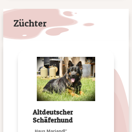
Züchter
Altdeutscher
Schäferhund
„Haus Mariandl“