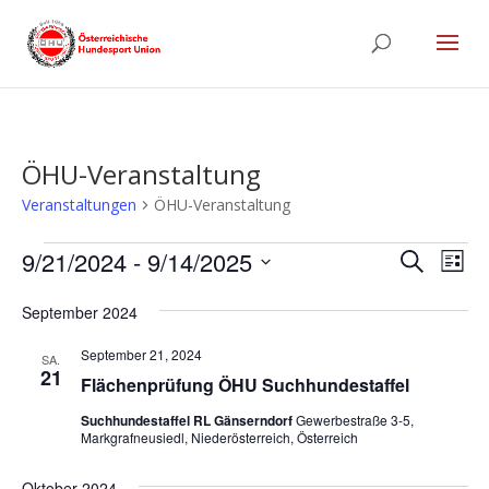
ÖHU-Veranstaltung
Veranstaltungen
ÖHU-Veranstaltung
Veranstaltungen
Verans
Ver
9/21/2024
 - 
9/14/2025
Suche
Liste
Ans
Suche
Datum
Nav
und
September 2024
wählen.
Ansich
September 21, 2024
SA.
Naviga
21
Flächenprüfung ÖHU Suchhundestaffel
Suchhundestaffel RL Gänserndorf
Gewerbestraße 3-5,
Markgrafneusiedl, Niederösterreich, Österreich
Oktober 2024