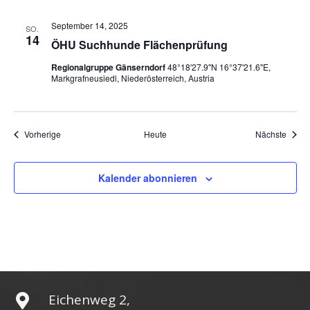
September 14, 2025
SO.
14
ÖHU Suchhunde Flächenprüfung
Regionalgruppe Gänserndorf
48°18'27.9"N 16°37'21.6"E,
Markgrafneusiedl, Niederösterreich, Austria
Veranstaltungen
Veran
Vorherige
Heute
Nächste
Kalender abonnieren
Eichenweg 2,
