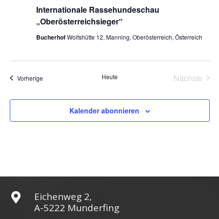
Internationale Rassehundeschau
„Oberösterreichsieger“
Bucherhof
Wolfshütte 12, Manning, Oberösterreich, Österreich
Heute
Nächste
Veranstaltungen
Vorherige
Veransta
Kalender abonnieren
Eichenweg 2,

A-5222 Munderfing