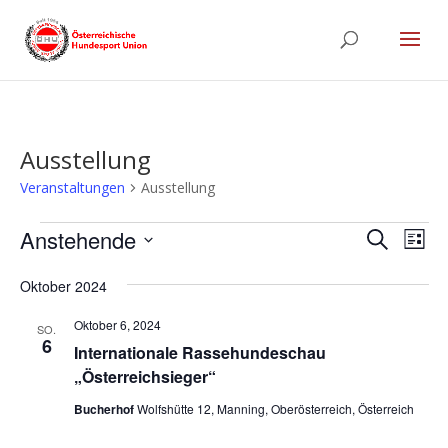
Ausstellung
Veranstaltungen
Ausstellung
Veranstaltungen
Verans
Ver
Anstehende
Suche
Liste
Ans
Suche
Datum
Nav
und
Oktober 2024
wählen.
Ansich
Oktober 6, 2024
SO.
Naviga
6
Internationale Rassehundeschau
„Österreichsieger“
Bucherhof
Wolfshütte 12, Manning, Oberösterreich, Österreich