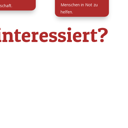
Menschen in Not zu
schaft.
helfen.
nteressiert?