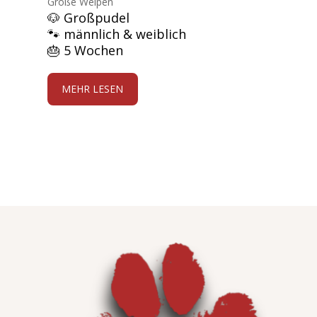
Große Welpen
🐶 Großpudel
🐾 männlich & weiblich
🎂 5 Wochen
MEHR LESEN