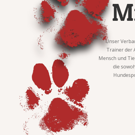
Mi
Unser Verban
Trainer der
Mensch und Tier
die sowoh
Hundespor