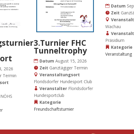
Datum
Sep
Zeit
Ganztä
Veranstal
Wachau
Veranstal
sturnier
Präsidium
3.Turnier FHC
Kategorie
Tunneltrophy
Veranstaltung
ort
Datum
August 15, 2026
Zeit
Ganztägiger Termin
8, 2026
Veranstaltungsort
r Termin
Floridsdorfer Hundesport Club
sort
Veranstalter
Floridsdorfer
Hundesportclub
.NÖHS
Kategorie
Freundschaftsturnier
er