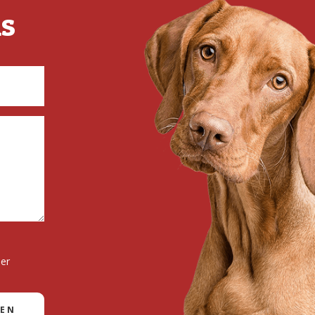
ns
der
DEN