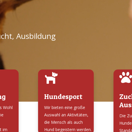
cht, Ausbildung


ng
Hundesport
Zuc
Aus
as Wohl
Wir bieten eine große
ie
Auswahl an Aktivitäten,
Die Zu
die Mensch als auch
Hunde
t im
Hund begeistern werden.
Standa