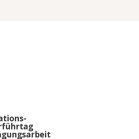
ations-
rführtag
agungsarbeit