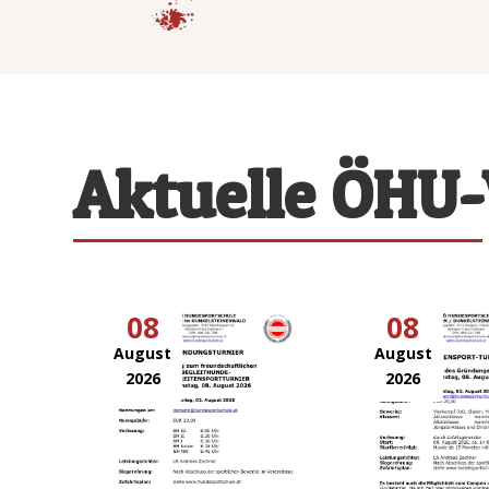
Aktuelle ÖHU
08
08
August
August
2026
2026